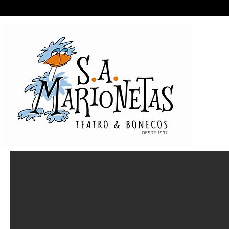
Entrada
Espectáculos
A Companhia
Pr