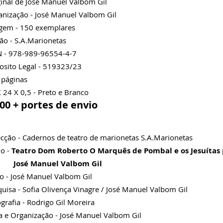
inal de José Manuel
Valbom Gil
anização - José Manuel Valbom
Gil
agem - 150 exemplares
ão - S.A.Marionetas
N - 978-989-96554-4-7
osito Legal - 519323/23
 páginas
 24 X 0,5 - Preto e Branco
,00 + portes de envio
cção - Cadernos de teatro de marionetas S.A.Marionetas
lo -
Teatro Dom Roberto O Marquês de Pombal e os Jesuítas 
sé Manuel Valbom Gil
o - José Manuel
Valbom Gil
uisa - Sofia Olivença Vinagre / José Manuel Valbom Gil
grafia - Rodrigo Gil Moreira
a e Organização - José Manuel Valbom Gil