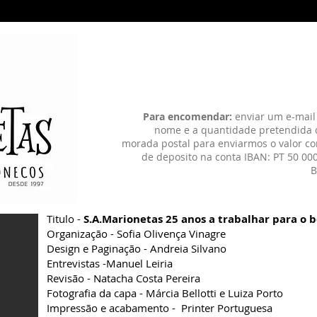
s
A Companhia
Prémios
Agenda
Festival
Míd
Para encomendar:
enviar um e-mail
nome e a quantidade pretendida 
morada postal para enviarmos o valor co
de deposito na conta IBAN: PT 50 0
B
Titulo -
S.A.Marionetas 25 anos a trabalhar para o 
Organização - Sofia Olivença Vinagre
Design e Paginação - Andreia Silvano
Entrevistas -Manuel Leiria
Revisão - Natacha Costa Pereira
Fotografia da capa - Márcia Bellotti e Luiza Porto
Impressão e acabamento - Printer Portuguesa