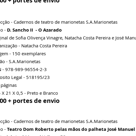
,00 + portes de envio
cção - Cadernos de teatro de marionetas S.A.Marionetas
lo -
D. Sancho II - O Azarado
inal de Sofia Olivença Vinagre, Natacha Costa Pereira e José Man
nização - Natacha Costa Pereira
agem - 150 exemplares
ão - S.A.Marionetas
N - 978-989-96554-2-3
osito Legal - 518195/23
 páginas
 X 21 X 0,5 - Preto e Branco
,00 + portes de envio
cção - Cadernos de teatro de marionetas S.A.Marionetas
lo -
Teatro Dom Roberto pelas mãos do palheta José Manuel