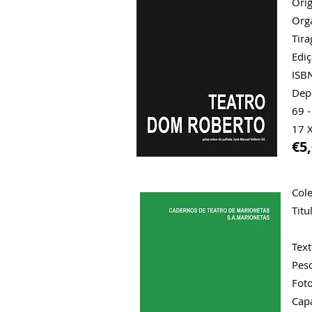
Orig
Org
Tir
Ediç
ISB
Dep
69 -
17 X
€5
Cole
Titu
Jo
Text
Pesq
Foto
Cap