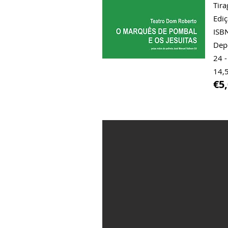
Tir
Ediç
ISB
Dep
24 -
14,5
€5