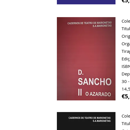
€5
Cole
Titu
Orig
Orga
Tir
Ediç
ISB
Dep
30 -
14,5
€5
Cole
Titu