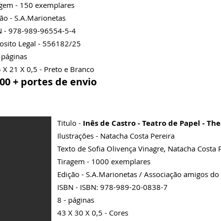
agem - 150 exemplares
ão - S.A.Marionetas
N - 978-989-96554-5-4
osito Legal - 556182/25
 páginas
 X 21 X 0,5 - Preto e Branco
,00 + portes de envio
Titulo -
Inês de Castro - Teatro de Papel - 
Ilustrações - Natacha Costa Pereira
Texto de Sofia Oliven
ça Vinagre, Natacha Costa 
Tiragem - 1000 exemplares
Edição - S.A.Marionetas / Associação amigos do
ISBN - ISBN: 978-989-20-0838-7
8 - páginas
43 X 30 X 0,5 - Cores