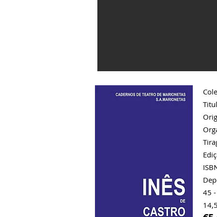
Cole
Titu
Orig
Orga
Tir
Ediç
ISB
Dep
45 -
14,5