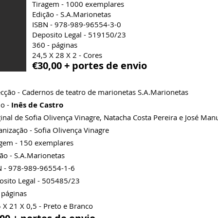
Tiragem - 1000 exemplares
Edição - S.A.Marionetas
ISBN - 978-989-96554-3-0
Deposito Legal - 519150/23
360 - páginas
24,5 X 28 X 2 - Cores
€30,00 + portes de envio
cção - Cadernos de teatro de marionetas S.A.Marionetas
lo -
Inês de Castro
inal de Sofia Olivença Vinagre, Natacha Costa Pereira e José Man
nização - Sofia Olivença Vinagre
agem - 150 exemplares
ão - S.A.Marionetas
N - 978-989-96554-1-6
osito Legal - 505485/23
 páginas
 X 21 X 0,5 - Preto e Branco