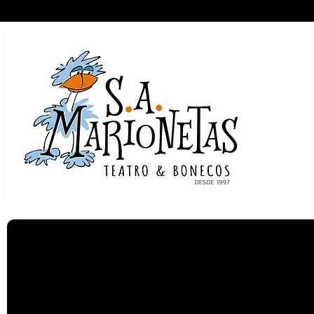
Entrada
Espectáculos
A Companhia
Pr