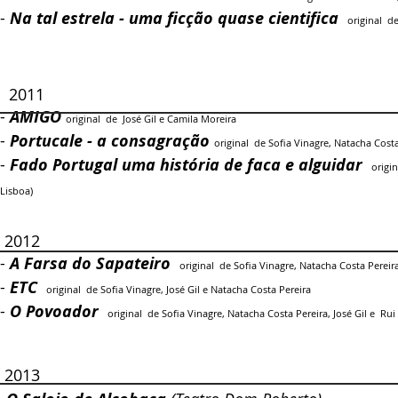
-
Na tal estrela - uma ficção quase cientifica
original d
2011
-
AMIGO
original de José Gil e Camila Moreira​
-
Portucale - a consagração
original de Sofia Vinagre, Natacha Costa 
-
Fado Portugal uma história de faca e alguidar
origi
Lisboa)
2012
-
A Farsa do Sapateiro
original de Sofia Vinagre, Natacha Costa Pereira
-
ETC
original de Sofia Vinagre, José Gil e Natacha Costa Pereira
-
O Povoador
original de Sofia Vinagre, Natacha Costa Pereira, José Gil e Ru
2013