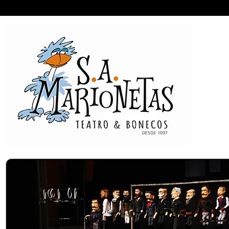
Entrada
Espectáculos
A Companhia
Pr