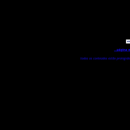
Agora já pode fazer o s
...página
todos os conteúdos estão protegido
Este site utiliza cookies essenciais para o seu funcionam