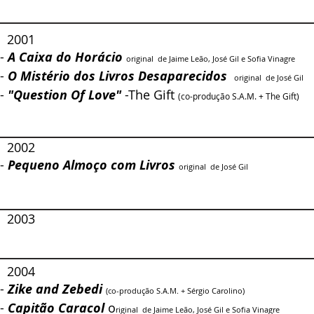
2001
-
A Caixa do Horácio
original de Jaime Leão, José Gil e Sofia Vinagre
-
O Mistério dos Livros Desaparecidos
original de José Gil
-
"Question Of Love"
-The Gift
(co-produção S.A.M. + The Gift)
2002
-
Pequeno Almoço com Livros
original de José Gil
2003
2004
-
Zike and Zebedi
(co-produção S.A.M. + Sé
rgio Carolino)​
-
Capitão Caracol
o
riginal de Jaime Leão, José Gil e Sofia Vinagre