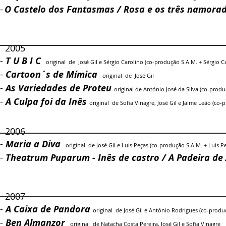
-
O Castelo dos Fantasmas / Rosa e os três namora
2005
-
T U B I C
original de José Gil e Sérgio Carolino (co-produção S.A.M. + Sérgio Ca
-
Cartoon´s de Mímica
original de José Gil​
-
As Variedades de Proteu
original de António José da Silva (co-produ
-
A Culpa foi da Inês
original de Sofia Vinagre, José Gil e Jaime Leão (co-
2006
-
Maria a Diva
original de José Gil e Luis Peças (co-produção S.A.M. + Luis Pe
-
Theatrum Puparum - Inês de castro / A Padeira de 
2007
-
A Caixa de Pandora
original de José Gil e António Rodrigues (co-pro
-
Ben Almanzor
original de Natacha Costa Pereira, José Gil e Sofia Vinagre​