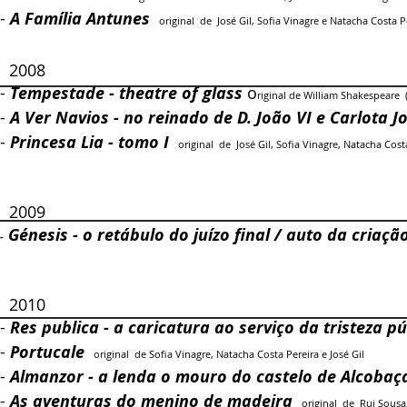
-
A Família Antunes
original de José Gil, Sofia Vinagre e Natacha Costa P
2008
-
Tempestade - theatre of glass
o
riginal de William Shakespeare 
-
A Ver Navios - no reinado de D. João VI e Carlota 
-
Princesa Lia - tomo I
original de José Gil, Sofia Vinagre, Natacha Cos
2009
Génesis - o retábulo do juízo final / auto da criaç
-
2010
-
Res publica - a caricatura ao serviço da tristeza pú
-
Portucale
original de Sofia Vinagre, Natacha Costa Pereira e José Gil​
-
Almanzor - a lenda o mouro do castelo de Alcobaç
-
As aventuras do menino de madeira
original de Rui Sousa, 