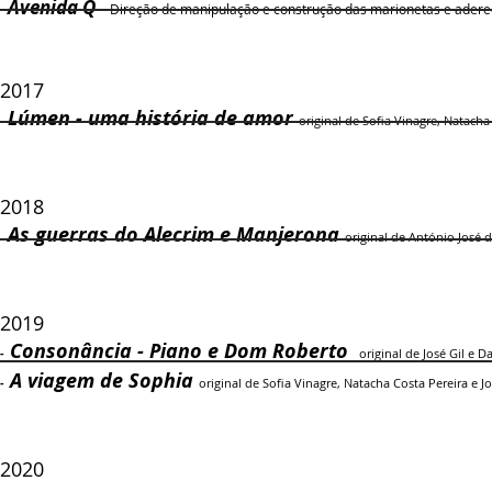
Avenida Q
-
- Direção de manipulação e construção das marionetas e adere
2017
Lúmen - uma história de amor
-
original de Sofia Vinagre,
Natacha 
2018
As guerras do Alecrim e
M
anjerona
-
original de António José 
2019
Consonância - Piano e Dom Roberto
-
original de
José Gil e D
A viagem de Sophia
-
original de Sofia Vinagre,
Natacha Costa Pereira e Jo
2020